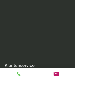
Klantenservice
Retourenbeleid
Garantievoorwaarden
Algemene voorwaarden
Leveringsvoorwaarden
Privacybeleid