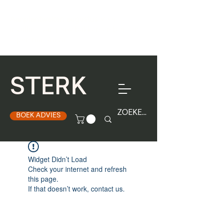
Aanplantweken augustus
Voor de
invulling van jouw bakken en borders.
Open ma t/m za
STERK
BOEK ADVIES
Widget Didn’t Load
Check your internet and refresh
this page.
If that doesn’t work, contact us.