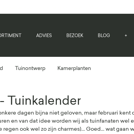
 augustus
Voor de invulling van jouw bakken en borders. 
ORTIMENT
ADVIES
BEZOEK
BLOG
+
ud
Tuinontwerp
Kamerplanten
 - Tuinkalender
onkere dagen bijna niet geloven, maar februari kent
ren en van dat idee worden wij als tuinfanaten wel er 
de regen ook wel zo zijn charmes)... Goed... wat gaan 