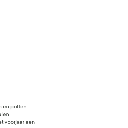
n en potten 
alen 
t voorjaar een 