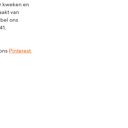
or kweken en 
aakt van 
bel ons 
41.
ons 
Pinterest 