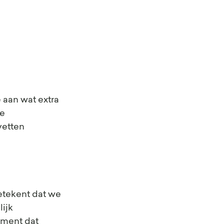
aan wat extra 
e  
vetten 
etekent dat we 
ijk 
oment dat 