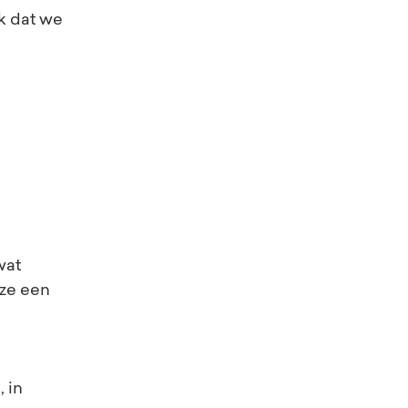
k dat we 
at  
ze een 
 in 