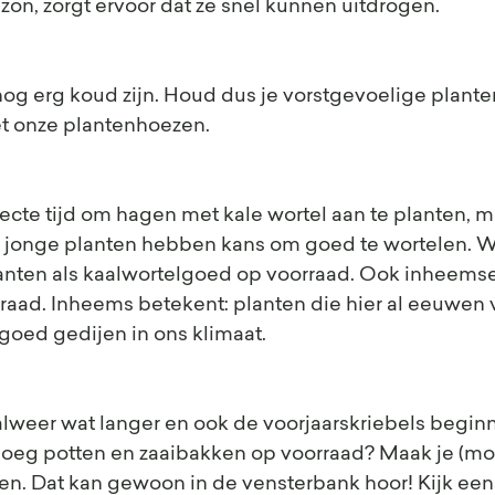
on, zorgt ervoor dat ze snel kunnen uitdrogen. 
 nog erg koud zijn. Houd dus je vorstgevoelige plante
et onze plantenhoezen.
fecte tijd om hagen met kale wortel aan te planten, m
De jonge planten hebben kans om goed te wortelen. 
nten als kaalwortelgoed op voorraad. Ook inheemse
raad. Inheems betekent: planten die hier al eeuwen 
oed gedijen in ons klimaat. 
weer wat langer en ook de voorjaarskriebels beginne
oeg potten en zaaibakken op voorraad? Maak je (moe
n. Dat kan gewoon in de vensterbank hoor! Kijk eens