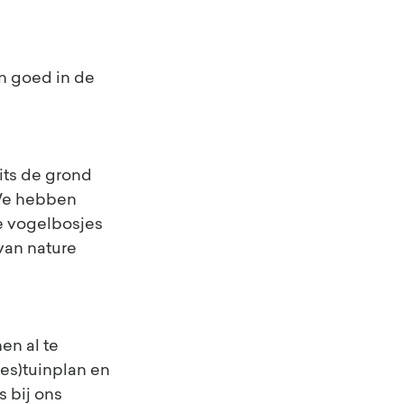
n goed in de 
its de grond 
We hebben 
 vogelbosjes 
van nature 
n al te 
s)tuinplan en 
 bij ons 