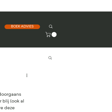
Open ma t/m za
BOEK ADVIES
 doorgaans 
blij (ook al 
we deze 