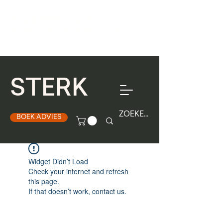
Aanplantweken augustus
Voor de
invulling van jouw bakken en borders.
Open ma t/m za
STERK
BOEK ADVIES
Widget Didn’t Load
Check your internet and refresh
this page.
If that doesn’t work, contact us.