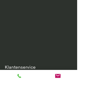
Klantenservice
Retourenbeleid
Garantievoorwaarden
Algemene voorwaarden
Leveringsvoorwaarden
Privacybeleid